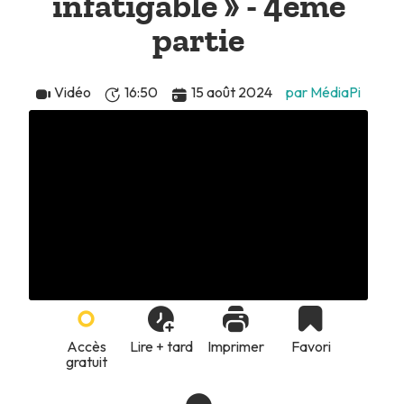
infatigable » - 4ème
partie
Vidéo
16:50
15 août 2024
par MédiaPi
Accès
Lire + tard
Imprimer
Favori
gratuit