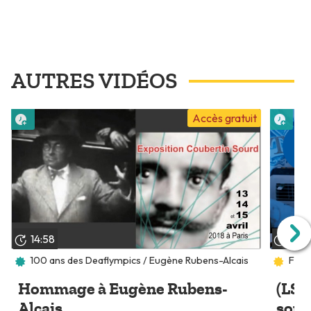
AUTRES VIDÉOS
Lire plus tard
Lire 
Accès gratuit
14:58
13:2
100 ans des Deaflympics / Eugène Rubens-Alcais
Festi
Hommage à Eugène Rubens-
(LSF
Alcais
sour