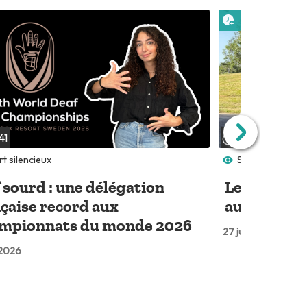
 plus tard
Lire plus tard
41
05:04
t silencieux
Sport silencieux
 sourd : une délégation
Les 3 Signe
çaise record aux
au départ d
mpionnats du monde 2026
27 juil. 2026
. 2026