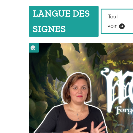
LANGUE DES
Tout
voir
SIGNES
Lire plus tard