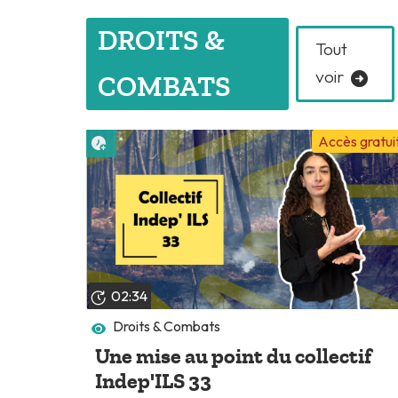
DROITS &
Tout
voir
COMBATS
Lire plus tard
Accès gratui
02:34
Droits & Combats
Une mise au point du collectif
Indep'ILS 33