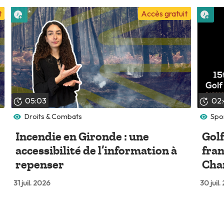
Lire plus tard
Lire
t
Accès gratuit
05:03
02:
Droits & Combats
Spor
Incendie en Gironde : une
Golf
accessibilité de l’information à
fran
repenser
Cha
31 juil. 2026
30 juil