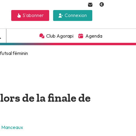
S'abonner
Connexion
Club Agorapi
Agenda
futsal féminin
ors de la finale de
n Manceaux