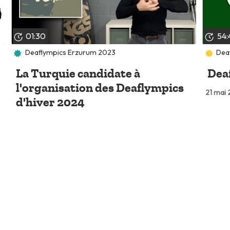
01:30
54:
Deaflympics Erzurum 2023
Dea
La Turquie candidate à
Deaf
l'organisation des Deaflympics
21 mai
d'hiver 2024
31 mars 2023
es
En savoir plus
Connect
Espace presse
tacter
Partenaires
un bug
don
rutons