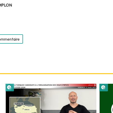
MPLON
commentaire
Lire plus tard
Lire