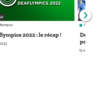
49
04:14
flympics
Deaflympics E
lympics 2022 : le récap !
Deaflympics
positif pou
 2022
12 mars 2024