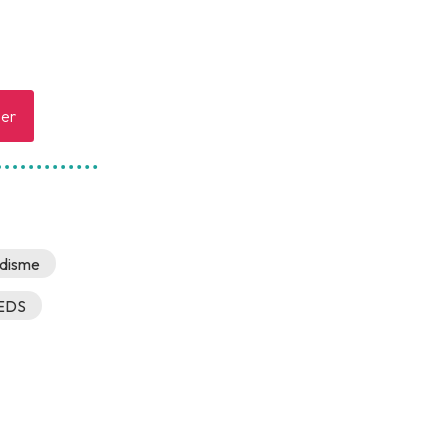
er
disme
EDS