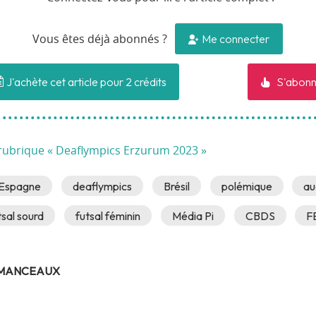
Me connecter
Vous êtes déjà abonnés ?
J'achète cet article pour 2 crédits
S'abonn
 rubrique « Deaflympics Erzurum 2023 »
Espagne
deaflympics
Brésil
polémique
au
sal sourd
futsal féminin
Média Pi
CBDS
F
 MANCEAUX