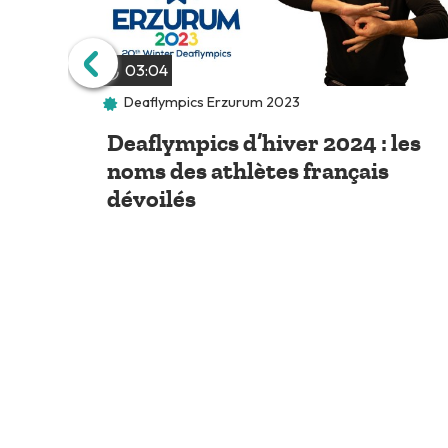
03:04
Deaflympics Erzurum 2023
Deaflympics d’hiver 2024 : les
noms des athlètes français
dévoilés
30 nov. 2023
Mediapi
Servic
Nos émissions
Médiapi 
Newsletter
Nous con
Notre catalogue
Déclarer 
Faire un 
Nous rec