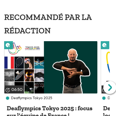
RECOMMANDÉ PAR LA
RÉDACTION
Lire plus tard
Lire 
06:50
03:1
Deaflympics Tokyo 2025
Deaf
Deaflympics Tokyo 2025 : focus
Deaf
sur l'équipe de France !
logo