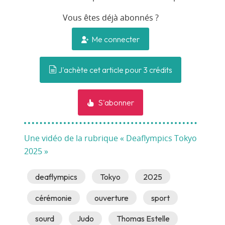
Vous êtes déjà abonnés ?
Me connecter
J'achète cet article pour 3 crédits
S'abonner
Une vidéo de la rubrique « Deaflympics Tokyo
2025 »
deaflympics
Tokyo
2025
cérémonie
ouverture
sport
sourd
Judo
Thomas Estelle