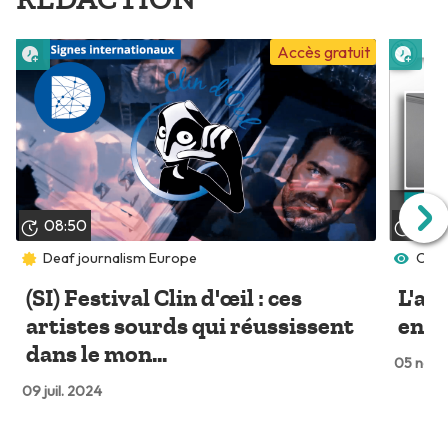
Lire plus tard
Lire 
Accès gratuit
08:50
03:
Deaf journalism Europe
Cultu
(SI) Festival Clin d'œil : ces
L'ac
artistes sourds qui réussissent
en s
dans le mon...
05 nov.
09 juil. 2024