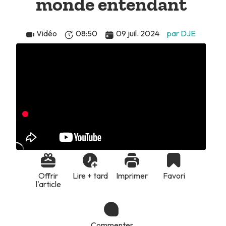
monde entendant
Vidéo
08:50
09 juil. 2024
par DJE
Offrir
Lire + tard
Imprimer
Favori
l'article
Commenter