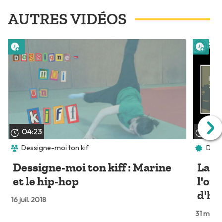
AUTRES VIDÉOS
Lire plus tard
Lire 
04:23
01:
Dessigne-moi ton kif
Deaf
Dessigne-moi ton kiff : Marine
La T
et le hip-hop
l'or
d'hi
16 juil. 2018
31 mars