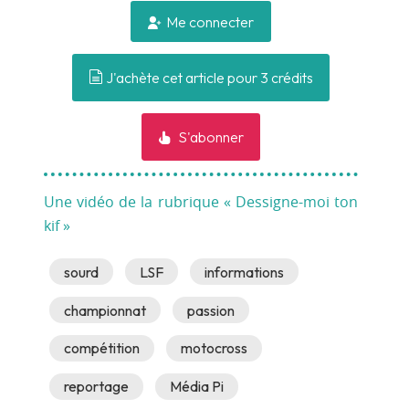
Me connecter
J'achète cet article pour 3 crédits
S'abonner
Une vidéo de la rubrique « Dessigne-moi ton
kif »
sourd
LSF
informations
championnat
passion
compétition
motocross
reportage
Média Pi