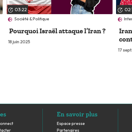
03:22
02:
Société & Politique
Inte
Pourquoi Israël attaque l’Iran ?
Ira
con
18 juin 2025
17 sept
es
En savoir plus
Connect
Espace presse
tacter
Partenaires