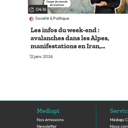
04:16
Société & Politique
Les infos du week-end :
avalanches dans les Alpes,
manifestations en Iran,...
12 janv. 2026
Mediapi
Servic
Nos émissions
Médiapi 
Newsletter
Nous con