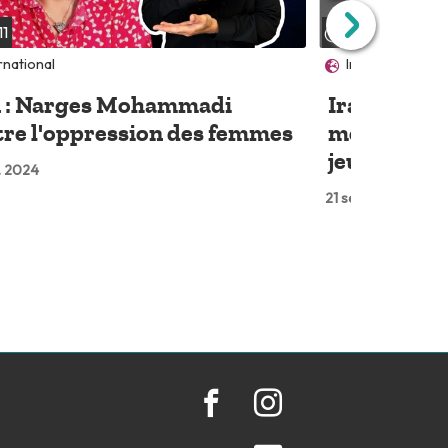
11
01:55
rnational
International
n : Narges Mohammadi
Iran : colèr
tre l'oppression des femmes
moeurs apr
jeune fem
. 2024
21 sept. 2022