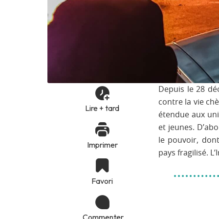
Depuis le 28 dé
contre la vie c
Lire + tard
étendue aux univ
et jeunes. D’ab
le pouvoir, don
Imprimer
pays fragilisé. L’
Favori
Commenter