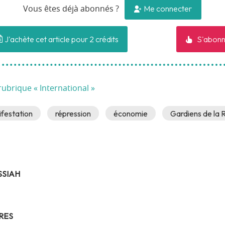
Me connecter
Vous êtes déjà abonnés ?
J'achète cet article pour 2 crédits
S'abonn
rubrique « International »
festation
répression
économie
Gardiens de la 
SSIAH
RES