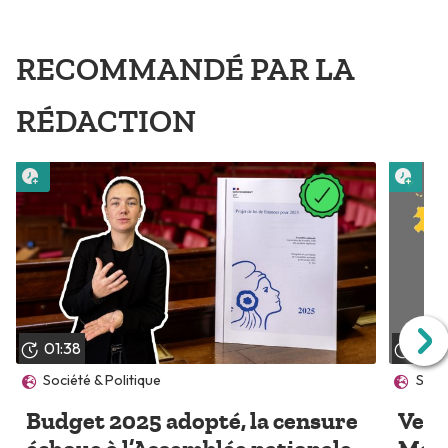
RECOMMANDÉ PAR LA
RÉDACTION
Lire plus tard
Lire 
01:38
03:
Société & Politique
Socié
Budget 2025 adopté, la censure
Vers 