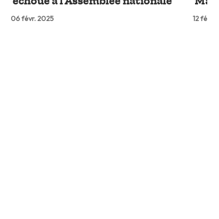
échoue à l’Assemblée nationale
Mayo
06 févr. 2025
12 févr.