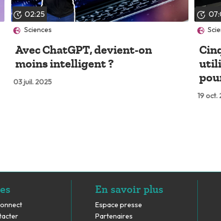
02:25
07
Sciences
Sci
Avec ChatGPT, devient-on
Cinq
moins intelligent ?
util
pour
03 juil. 2025
19 oct.
es
En savoir plus
Connect
Espace presse
tacter
Partenaires