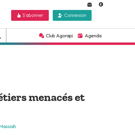
S'abonner
Connexion
Club Agorapi
Agenda
métiers menacés et
 Massiah