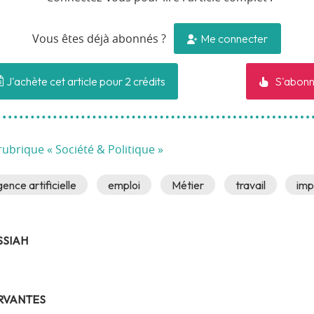
Me connecter
Vous êtes déjà abonnés ?
J'achète cet article pour 2 crédits
S'abonn
rubrique « Société & Politique »
igence artificielle
emploi
Métier
travail
imp
SSIAH
RVANTES