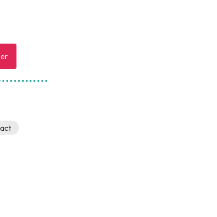
er
act