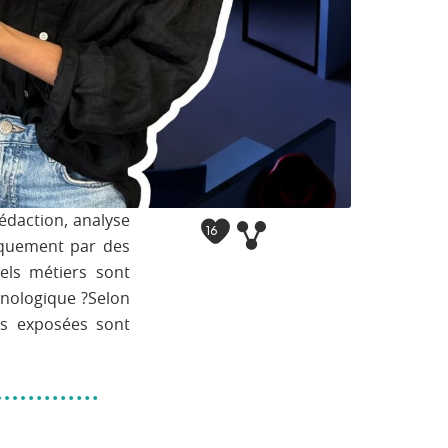
rédaction, analyse
16
niquement par des
ls métiers sont
hnologique ?Selon
us exposées sont