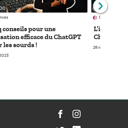
:00
06:38
ences
Société & Politi
 conseils pour une
L’intelligen
isation efficace du ChatGPT
ChatGPT, r
 les sourds !
28 mars 2023
 2023