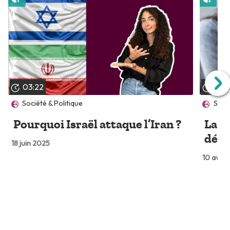
03:22
03:
Société & Politique
Sant
Pourquoi Israël attaque l’Iran ?
La s
dégr
18 juin 2025
10 avril