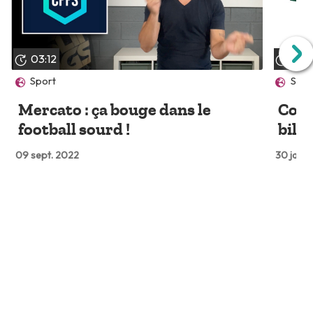
03:12
03:
Sport
Spor
Mercato : ça bouge dans le
Coup
football sourd !
bila
09 sept. 2022
30 janv.