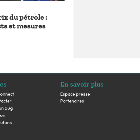
ix du pétrole :
cts et mesures
es
En savoir plus
Connect
Espace presse
tacter
Partenaires
un bug
don
rutons