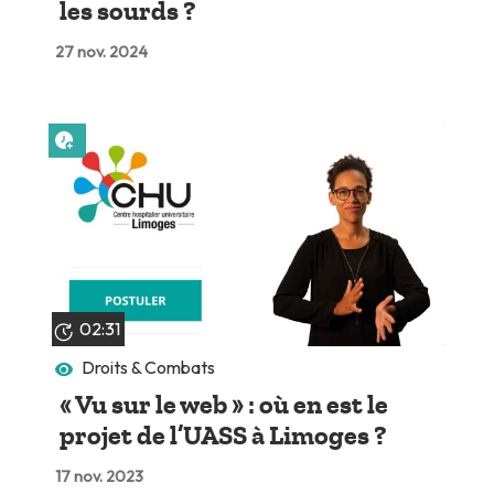
les sourds ?
27 nov. 2024
Lire plus tard
02:31
Droits & Combats
« Vu sur le web » : où en est le
projet de l’UASS à Limoges ?
17 nov. 2023