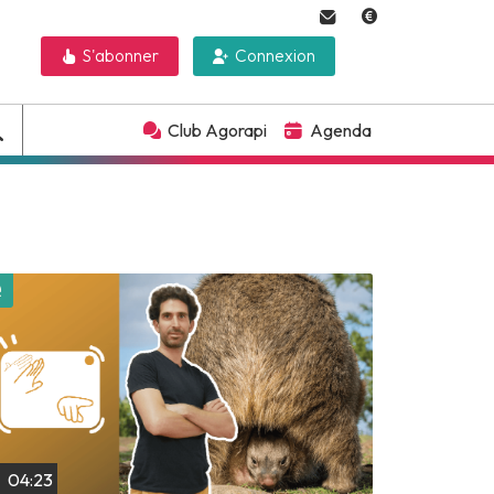
S'abonner
Connexion
Club Agorapi
Agenda
Lire plus tard
04:23