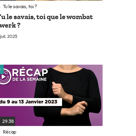
Tu le savais, toi ?
u le savais, toi que le wombat
werk ?
 juil. 2025
Lire plus tard
29:38
Récap