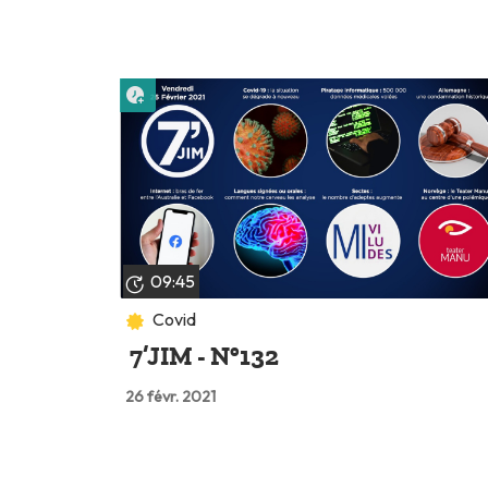
Lire plus tard
09:45
Covid
7’JIM - N°132
26 févr. 2021