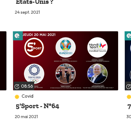
États-Unis ?
24 sept. 2021
Lire plus tard
08:56
Covid
5'Sport - N°64
7
20 mai 2021
30