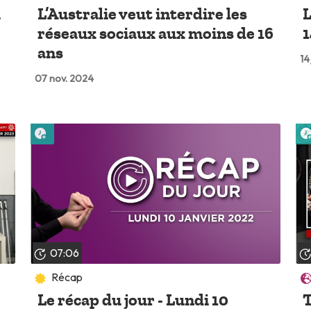
i
L’Australie veut interdire les
L
réseaux sociaux aux moins de 16
1
ans
14
07 nov. 2024
Lire plus tard
07:06
Récap
Le récap du jour - Lundi 10
T