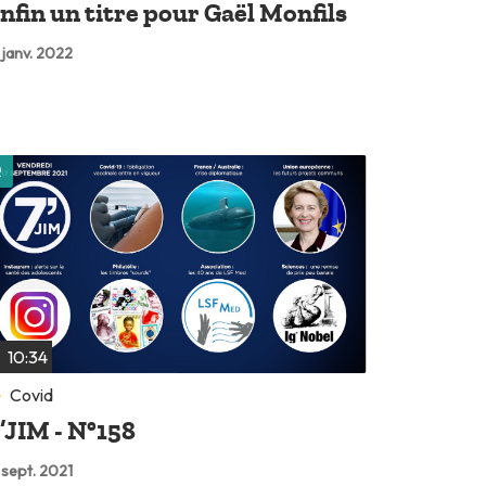
nfin un titre pour Gaël Monfils
 janv. 2022
Lire plus tard
10:34
Covid
’JIM - N°158
 sept. 2021