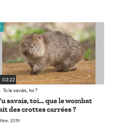
Lire plus tard
02:22
Tu le savais, toi ?
u savais, toi… que le wombat
ait des crottes carrées ?
 févr. 2019