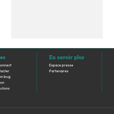
es
En savoir plus
Connect
Espace presse
tacter
Partenaires
un bug
don
rutons