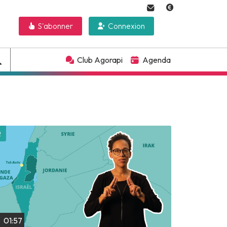
S'abonner
Connexion
Club Agorapi
Agenda
Lire plus tard
01:57