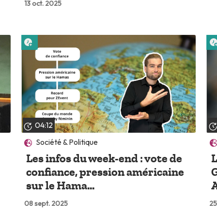
13 oct. 2025
Lire plus tard
04:12
Société & Politique
Les infos du week-end : vote de
L
confiance, pression américaine
G
sur le Hama...
A
08 sept. 2025
25