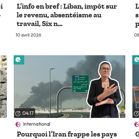
i
L’info en bref : Liban, impôt sur
L
-
le revenu, absentéisme au
s
travail, Six n...
p
10 avril 2026
08
Lire plus tard
04:17
International
Pourquoi l’Iran frappe les pays
G