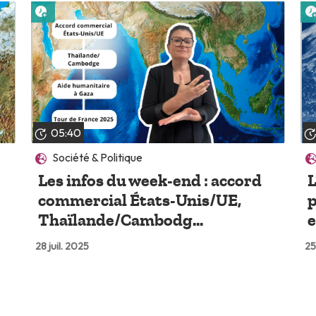
Lire plus tard
05:40
Société & Politique
Les infos du week-end : accord
L
commercial États-Unis/UE,
p
Thaïlande/Cambodg...
e
28 juil. 2025
25
Lire plus tard