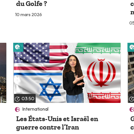
du Golfe ?
c
m
10 mars 2026
05
Lire plus tard
03:50
International
Les États-Unis et Israël en
G
guerre contre l’Iran
c