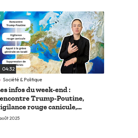
Lire plus tard
04:32
Société & Politique
es infos du week-end :
encontre Trump-Poutine,
igilance rouge canicule,...
 août 2025