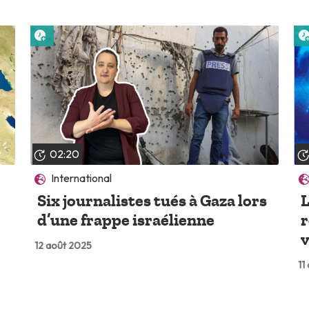
Lire plus tard
02:20
International
Six journalistes tués à Gaza lors
L
d’une frappe israélienne
r
v
12 août 2025
11