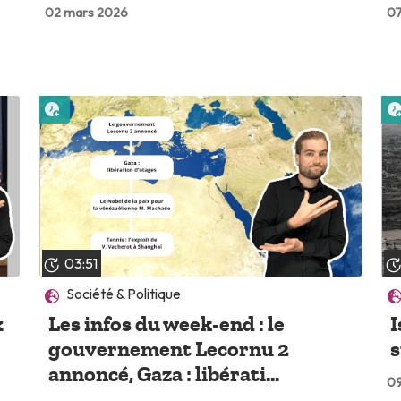
02 mars 2026
07
Lire plus tard
03:51
Société & Politique
x
Les infos du week-end : le
I
gouvernement Lecornu 2
s
annoncé, Gaza : libérati...
09