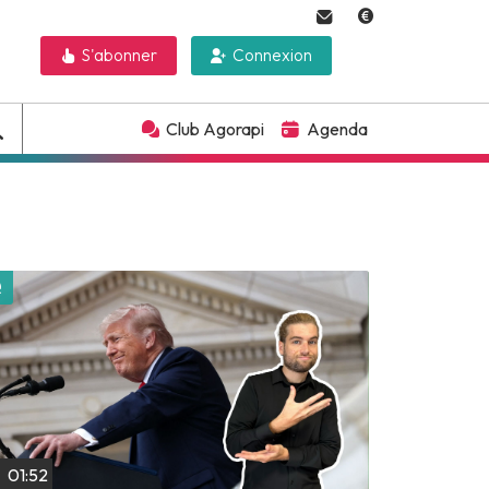
S'abonner
Connexion
Club Agorapi
Agenda
Lire plus tard
01:52