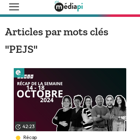
Articles par mots clés
"PEJS"
Lire plus tard
42:23
Récap