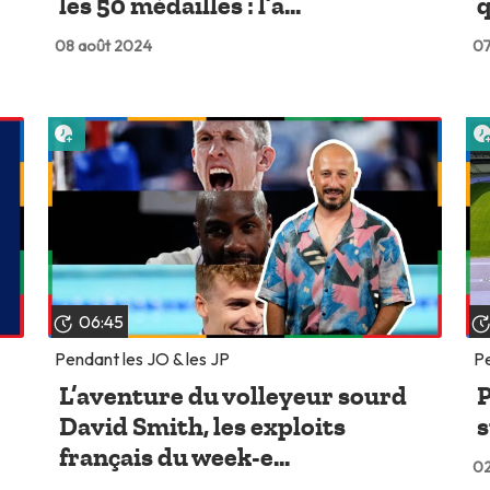
les 50 médailles : l’a...
q
08 août 2024
07
Lire plus tard
06:45
Pendant les JO & les JP
Pe
L’aventure du volleyeur sourd
P
David Smith, les exploits
s
français du week-e...
02