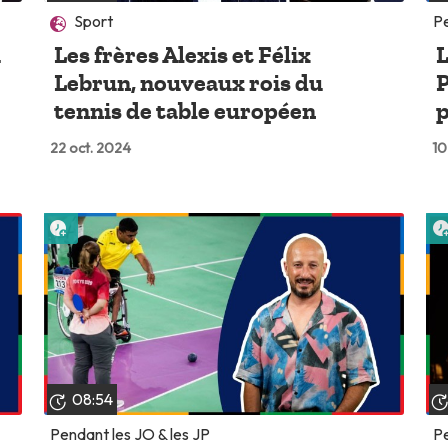
Sport
Pe
i
Les frères Alexis et Félix
L
Lebrun, nouveaux rois du
P
tennis de table européen
p
22 oct. 2024
10
Lire plus tard
08:54
Pendant les JO & les JP
Pe