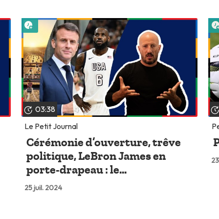
Lire plus tard
03:38
Le Petit Journal
Pe
e
Cérémonie d’ouverture, trêve
P
politique, LeBron James en
23
porte-drapeau : le...
25 juil. 2024