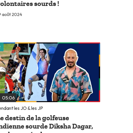
olontaires sourds !
 août 2024
Lire plus tard
05:06
ndant les JO & les JP
e destin de la golfeuse
ndienne sourde Diksha Dagar,