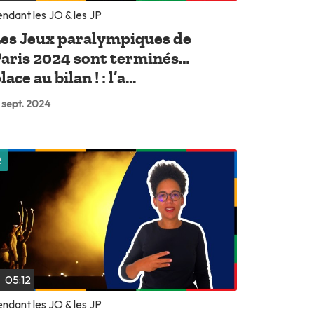
ndant les JO & les JP
es Jeux paralympiques de
aris 2024 sont terminés…
lace au bilan ! : l’a...
 sept. 2024
Lire plus tard
05:12
ndant les JO & les JP