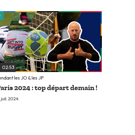
Lire plus tard
02:53
ndant les JO & les JP
aris 2024 : top départ demain !
 juil. 2024