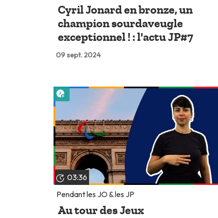
Cyril Jonard en bronze, un
champion sourdaveugle
exceptionnel ! : l'actu JP#7
09 sept. 2024
Lire plus tard
03:36
Pendant les JO & les JP
Au tour des Jeux