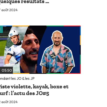
uelques résultats ...
 août 2024
Lire plus tard
05:50
ndant les JO & les JP
iste violette, kayak, boxe et
urf : l’actu des JO#5
 août 2024