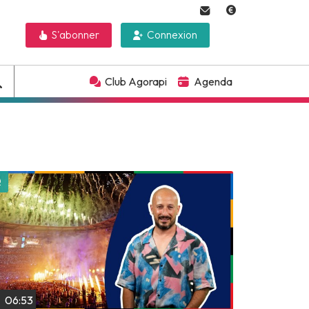
S'abonner
Connexion
Club Agorapi
Agenda
Lire plus tard
06:53