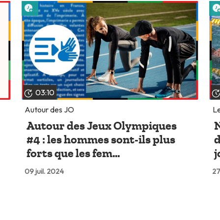
Lire plus tard
03:10
Autour des JO
Le
Autour des Jeux Olympiques
N
#4 : les hommes sont-ils plus
d
forts que les fem...
j
09 juil. 2024
27
Lire plus tard