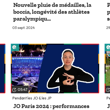
Nouvelle pluie de médailles, la
P
boccia, longévité des athlètes
p
paralympiqu...
s
03 sept. 2024
29
Lire plus tard
05:47
Pendant les JO & les JP
Pe
JO Paris 2024 : performances
J