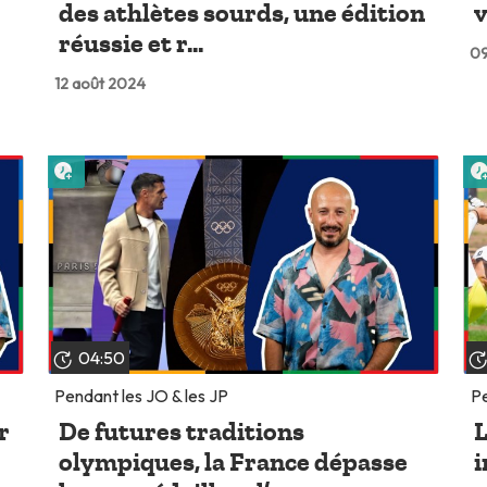
des athlètes sourds, une édition
v
réussie et r...
09
12 août 2024
Lire plus tard
04:50
Pendant les JO & les JP
Pe
r
De futures traditions
L
olympiques, la France dépasse
i