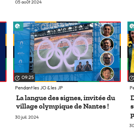
05 août 2024
Lire plus tard
09:25
Pendant les JO & les JP
Pe
La langue des signes, invitée du
D
village olympique de Nantes !
s
p
30 juil. 2024
30