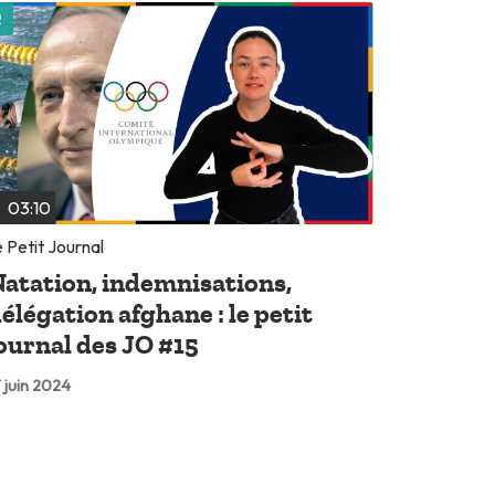
Lire plus tard
03:10
 Petit Journal
atation, indemnisations,
élégation afghane : le petit
ournal des JO #15
 juin 2024
Lire plus tard