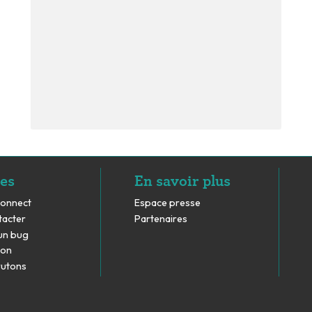
es
En savoir plus
Connect
Espace presse
tacter
Partenaires
un bug
don
rutons