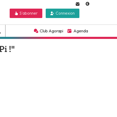
S'abonner
Connexion
Club Agorapi
Agenda
i !"