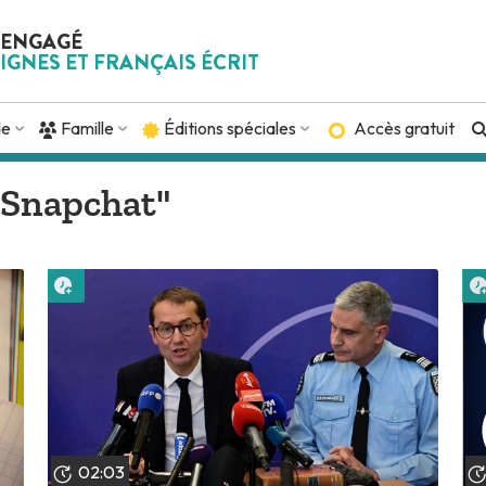
 ENGAGÉ
IGNES ET FRANÇAIS ÉCRIT
de
Famille
Éditions spéciales
Accès gratuit
 "Snapchat"
Lire plus tard
02:03