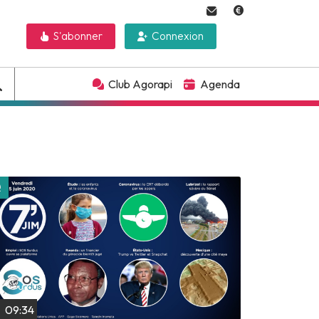
S'abonner
Connexion
Club Agorapi
Agenda
Lire plus tard
09:34