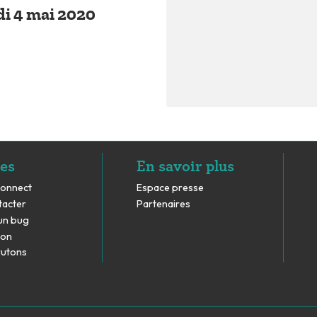
di 4 mai 2020
es
En savoir plus
Connect
Espace presse
tacter
Partenaires
un bug
don
rutons