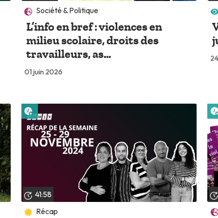
Société & Politique
L’info en bref : violences en
V
milieu scolaire, droits des
j
travailleurs, as...
24
01 juin 2026
Lire plus tard
41:58
Récap