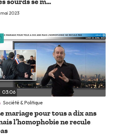
es sourds se m...
 mai 2023
Lire plus tard
03:06
Société & Politique
e mariage pour tous a dix ans
ais l’homophobie ne recule
pas