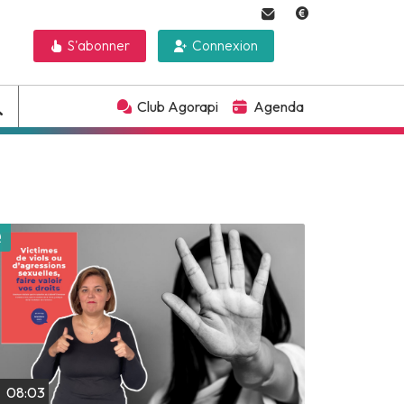
S'abonner
Connexion
Club Agorapi
Agenda
Lire plus tard
08:03