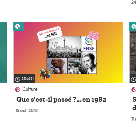
24
Lire plus tard
08:01
Culture
Que s'est-il passé ?... en 1982
S
d
15 oct. 2018
11