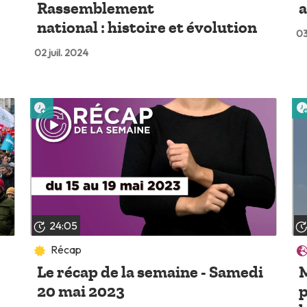
Rassemblement
a
national : histoire et évolution
03
02 juil. 2024
Lire plus tard
24:05
Récap
Le récap de la semaine - Samedi
M
20 mai 2023
p