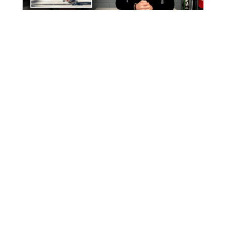
02:54
Sport
Le skateboard, remède contre la
crise de la quarantaine ?
20 janv. 2022
Lire plus tard