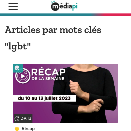
Articles par mots clés
"lgbt"
Lire plus tard
39:13
Récap