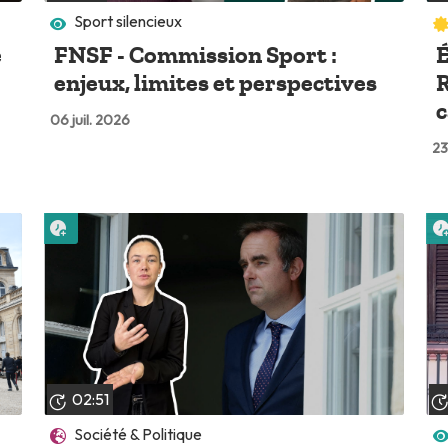
Sport silencieux
e
FNSF - Commission Sport :
É
enjeux, limites et perspectives
R
c
06 juil. 2026
23
Lire plus tard
02:51
Société & Politique