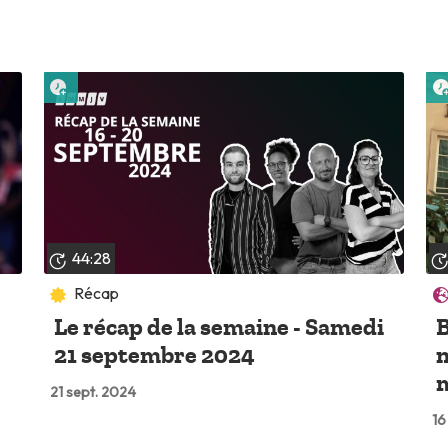
Lire plus tard
44:28
Récap
Le récap de la semaine - Samedi
B
21 septembre 2024
n
m
21 sept. 2024
16