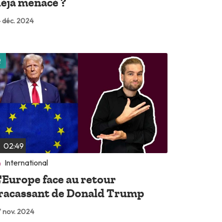
éjà menacé ?
 déc. 2024
Lire plus tard
02:49
International
'Europe face au retour
racassant de Donald Trump
 nov. 2024