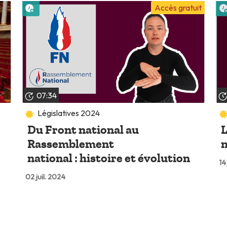
Lire plus tard
Accès gratuit
07:34
Législatives 2024
Du Front national au
L
Rassemblement
n
national : histoire et évolution
14
02 juil. 2024
Lire plus tard
Accès gratuit