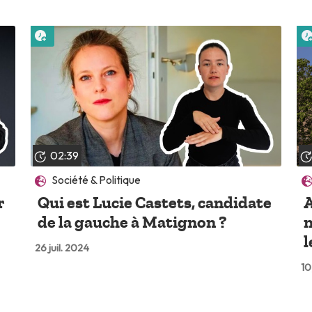
Lire plus tard
02:39
Société & Politique
r
Qui est Lucie Castets, candidate
A
de la gauche à Matignon ?
n
l
26 juil. 2024
10