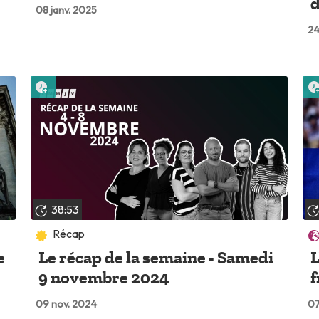
d
08 janv. 2025
24
Lire plus tard
38:53
Récap
e
Le récap de la semaine - Samedi
L
9 novembre 2024
f
09 nov. 2024
07