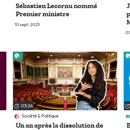
Sébastien Lecornu nommé
J
Premier ministre
p
10 sept. 2025
07
Lire plus tard
03:24
Société & Politique
Un an après la dissolution de
E