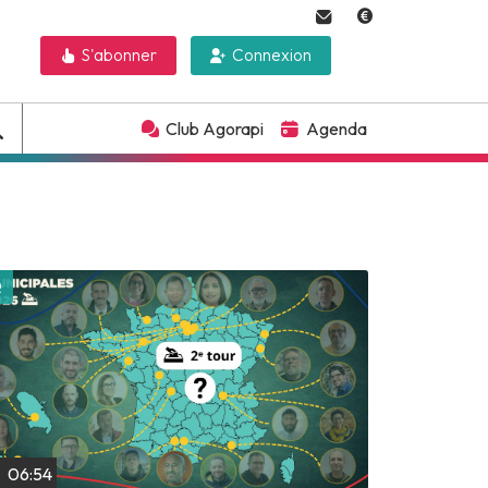
S'abonner
Connexion
Club Agorapi
Agenda
Lire plus tard
06:54