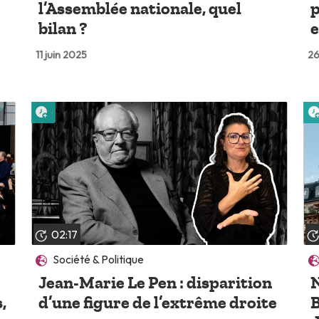
l’Assemblée nationale, quel
p
bilan ?
e
11 juin 2025
26
Lire plus tard
02:17
Société & Politique
Jean-Marie Le Pen : disparition
,
d’une figure de l’extrême droite
B