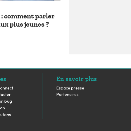
 : comment parler
aux plus jeunes ?
es
En savoir plus
Connect
Espace presse
tacter
Partenaires
un bug
don
rutons