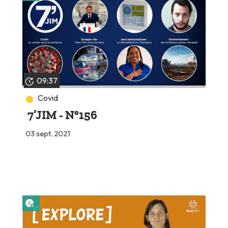
09:37
Covid
7’JIM - N°156
03 sept. 2021
Lire plus tard