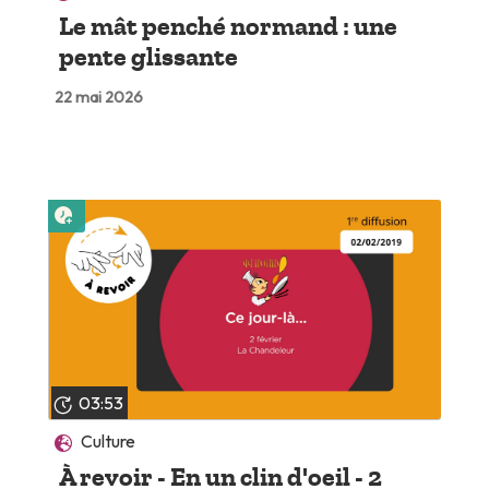
Le mât penché normand : une
pente glissante
22 mai 2026
Lire plus tard
03:53
Culture
À revoir - En un clin d'oeil - 2