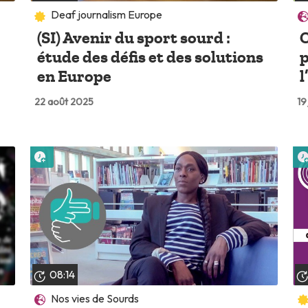
Deaf journalism Europe
(SI) Avenir du sport sourd :
C
s
étude des défis et des solutions
p
en Europe
l
22 août 2025
19
Lire plus tard
08:14
Nos vies de Sourds