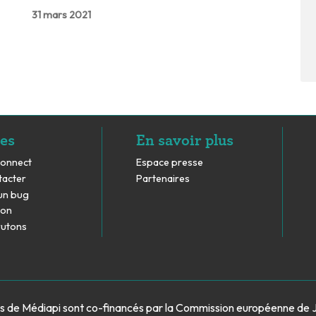
31 mars 2021
es
En savoir plus
Connect
Espace presse
tacter
Partenaires
un bug
don
rutons
s de Médiapi sont co-financés par la Commission européenne de 