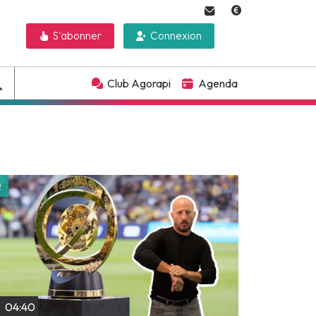
S'abonner
Connexion
Club Agorapi
Agenda
Lire plus tard
04:40