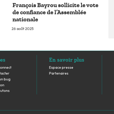
François Bayrou sollicite le vote
de confiance de l’Assemblée
nationale
26 août 2025
es
En savoir plus
Connect
Espace presse
tacter
Partenaires
un bug
don
rutons