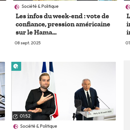
Société & Politique
Les infos du week-end : vote de
L
confiance, pression américaine
i
sur le Hama...
i
08 sept. 2025
01
Lire plus tard
01:52
Société & Politique