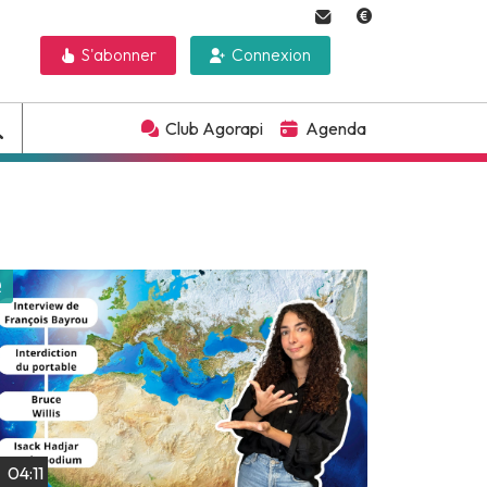
S'abonner
Connexion
Club Agorapi
Agenda
Lire plus tard
04:11