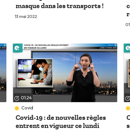
masque dans les transports !
c
r
13 mai 2022
01
Lire plus tard
01:24
Covid
Covid-19 : de nouvelles règles
C
entrent en vigueur ce lundi
s