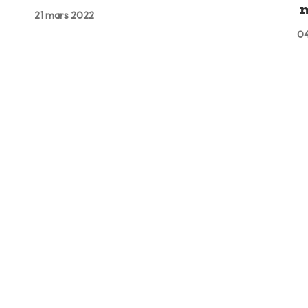
21 mars 2022
04
Lire plus tard
02:00
Covid
Covid-19 : les restrictions levées
V
petit à petit en Europe
p
18 févr. 2022
17