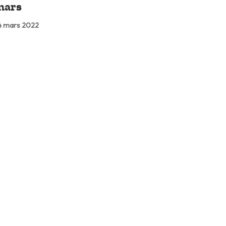
mars
 mars 2022
Lire plus tard
05:11
Covid
accins contre la Covid-19 : le
our et le contre
 févr. 2022