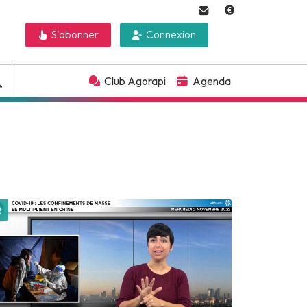
S'abonner
Connexion
Club Agorapi
Agenda
Lire plus tard