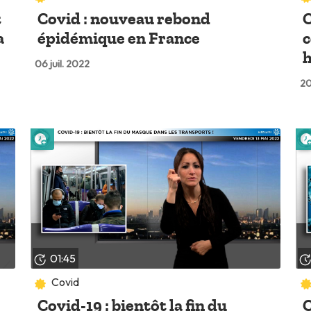
t
Covid : nouveau rebond
C
a
épidémique en France
c
06 juil. 2022
20
Lire plus tard
01:45
Covid
Covid-19 : bientôt la fin du
C