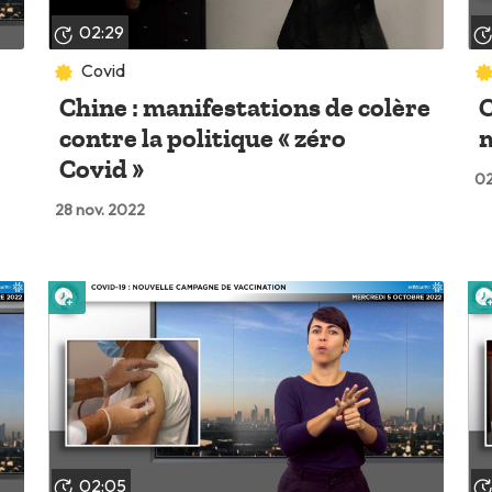
02:29
Covid
Chine : manifestations de colère
C
contre la politique « zéro
m
Covid »
02
28 nov. 2022
Lire plus tard
02:05