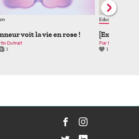
ion
Education
nneur voit la vie en rose !
[Expression]
tin Dutrait
Par Martin Dutrait
1
1
0