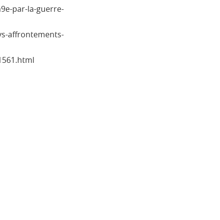
par-la-guerre-
s-affrontements-
91561.html