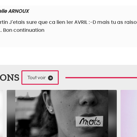
elle ARNOUX
in J'etais sure que ca lien 1er AVRIL :-D mais tu as rais
.. Bon continuation
IONS
Tout voir