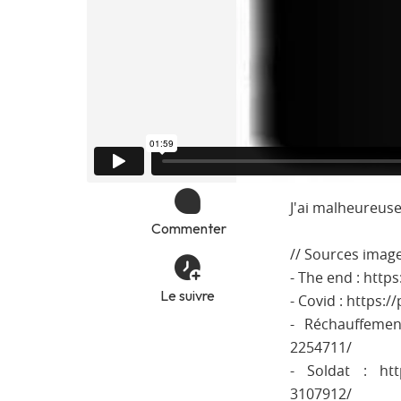
J'ai malheureuse
Commenter
// Sources image
- The end : htt
Le suivre
- Covid : https
- Réchauffement
2254711/
- Soldat : http
3107912/