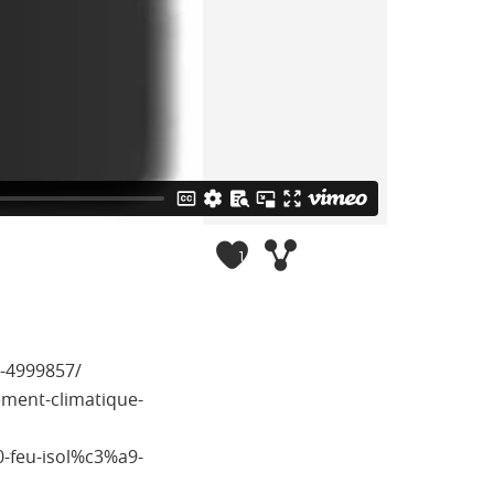
1
r-4999857/
ement-climatique-
0-feu-isol%c3%a9-