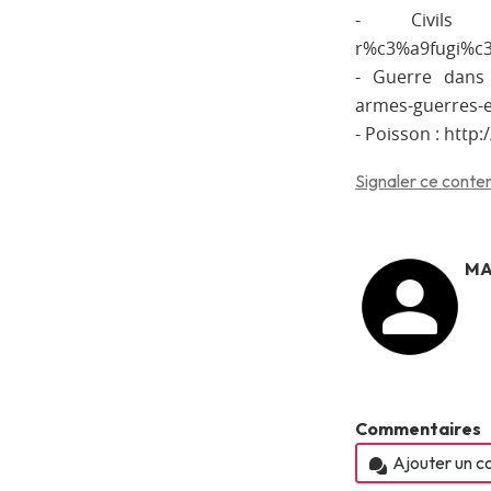
- Civils : ht
r%c3%a9fugi%c3
- Guerre dans l
armes-guerres-e
- Poisson : http
Signaler ce conten
MA
Commentaires
Ajouter un 