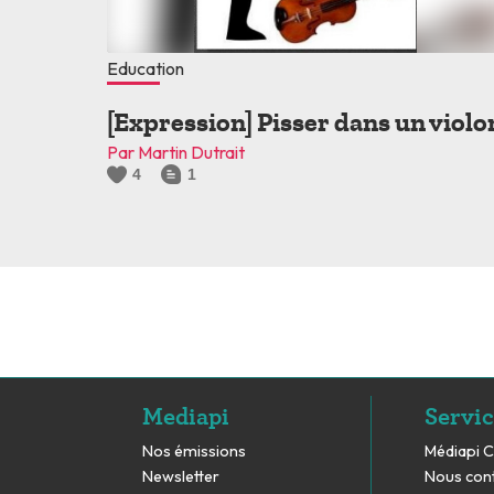
Education
[Expression] Pisser dans un violo
Par Martin Dutrait
4
1
Mediapi
Servic
Nos émissions
Médiapi 
Newsletter
Nous con