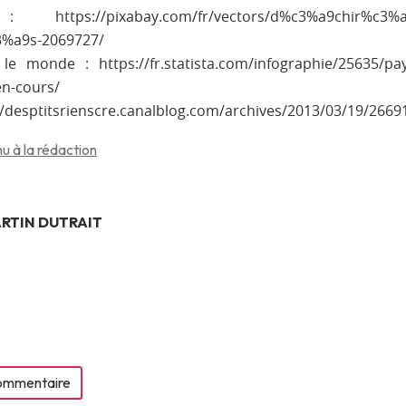
tps://pixabay.com/fr/vectors/d%c3%a9chir%c3%a9e-
%a9s-2069727/
e monde : https://fr.statista.com/infographie/25635/pay
n-cours/
://desptitsrienscre.canalblog.com/archives/2013/03/19/266
u à la rédaction
RTIN DUTRAIT
commentaire