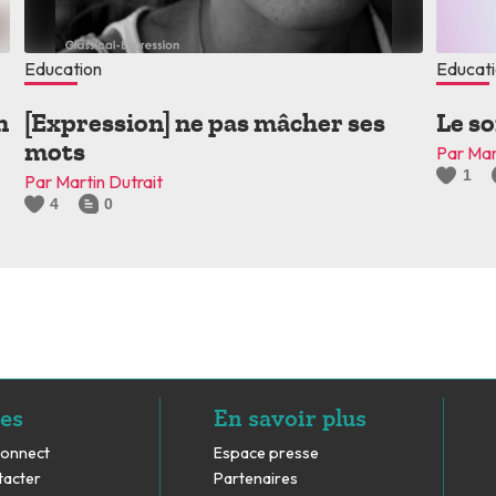
Education
Educat
n
[Expression] ne pas mâcher ses
Le so
mots
Par Mar
1
Par Martin Dutrait
4
0
es
En savoir plus
Connect
Espace presse
tacter
Partenaires