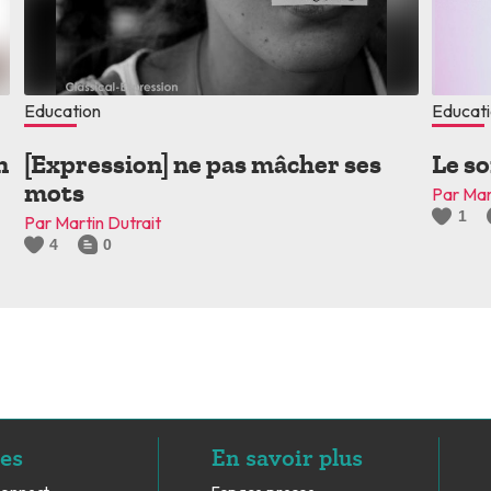
Education
Educat
n
[Expression] ne pas mâcher ses
Le so
mots
Par Mar
1
Par Martin Dutrait
4
0
es
En savoir plus