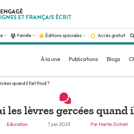
 ENGAGÉ
IGNES ET FRANÇAIS ÉCRIT
de
Famille
Éditions spéciales
Accès gratuit
À la une
Publications
Blogs
Ch
rcées quand il fait froid ?
i les lèvres gercées quand il
Education
7 juin 2023
Par Martin Dutrait