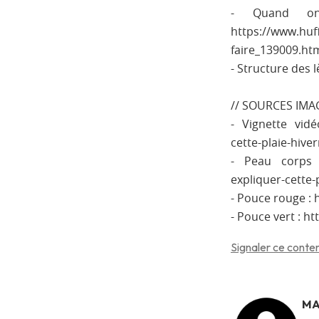
- Quand on
https://www.huff
faire_139009.ht
- Structure des l
// SOURCES IMAG
- Vignette vidé
cette-plaie-hive
- Peau corps v
expliquer-cette-
- Pouce rouge : 
- Pouce vert : h
Signaler ce conten
MA