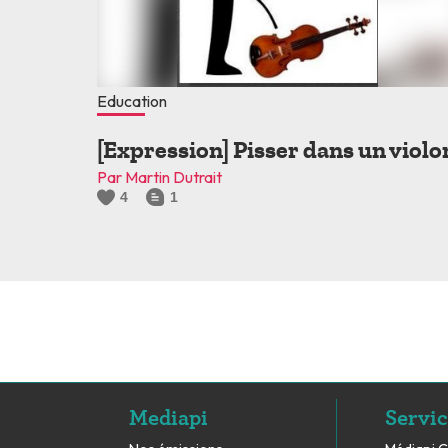
Education
[Expression] Pisser dans un violo
Par Martin Dutrait
4
1
Mediapi
Servic