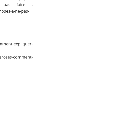
pas faire :
choses-a-ne-pas-
omment-expliquer-
ercees-comment-