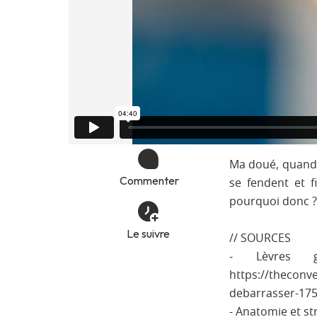
Ma doué, quand o
Commenter
se fendent et f
pourquoi donc ? 
Le suivre
// SOURCES
- Lèvres g
https://theconv
debarrasser-17
- Anatomie et st