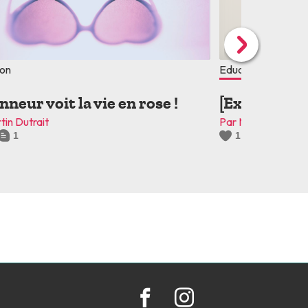
ion
Education
nneur voit la vie en rose !
[Expression]
tin Dutrait
Par Martin Dutrait
1
1
0