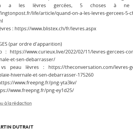
 a les lèvres gercées, 5 choses à ne 
ingtonpost.fr/life/article/quand-on-a-les-levres-gercees-5-
ml
èvres : https://www.blistex.ch/fr/levres.aspx
ES (par ordre d'apparition)
o : https://www.curieux.live/2022/02/11/levres-gercees-c
rnale-et-sen-debarrasser/
s peau lèvres : https://theconversation.com/levres-g
plaie-hivernale-et-sen-debarrasser-175260
https://www.freepng.fr/png-yta3kv/
ttps://www.freepng.fr/png-ey1d25/
u à la rédaction
RTIN DUTRAIT