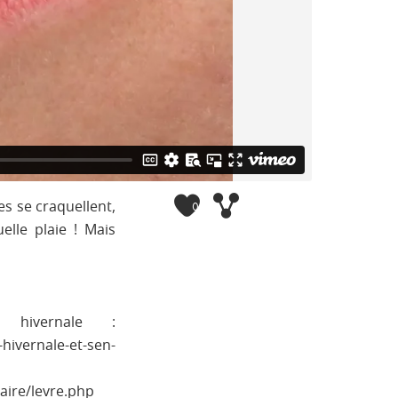
0
es se craquellent,
elle plaie ! Mais
 hivernale :
hivernale-et-sen-
aire/levre.php