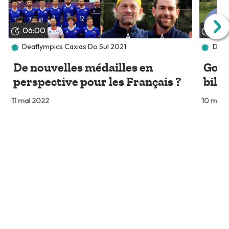
06:00
04:
Deaflympics Caxias Do Sul 2021
Deaf
De nouvelles médailles en
Golf
perspective pour les Français ?
bila
11 mai 2022
10 mai 