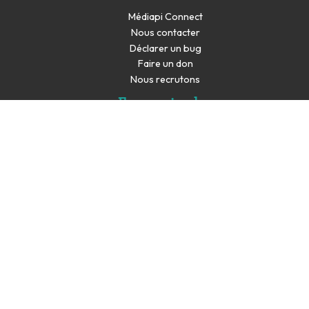
Médiapi Connect
Nous contacter
Déclarer un bug
Faire un don
Nous recrutons
En savoir plus
Espace presse
Partenaires
Les productions de Médiapi sont co-financés par la