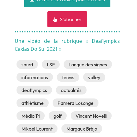
S'abonner
Une vidéo de la rubrique « Deaflympics
Caxias Do Sul 2021 »
sourd
LSF
Langue des signes
informations
tennis
volley
deaflympics
actualités
athlétisme
Pamera Losange
Média'Pi
golf
Vincent Novelli
Mikael Laurent
Margaux Bréjo