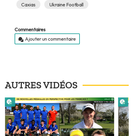
Caxias
Ukraine Football
Commentaires
Ajouter un commentaire
AUTRES VIDÉOS
Lire plus tard
Lire 