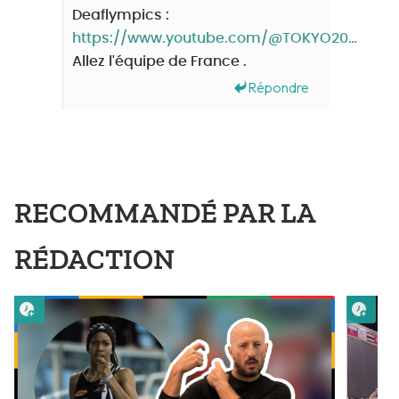
Deaflympics :
https://www.youtube.com/@TOKYO2025DEAFLYMPICS/streams
Allez l'équipe de France .
Répondre
RECOMMANDÉ PAR LA
RÉDACTION
Lire plus tard
Lire 