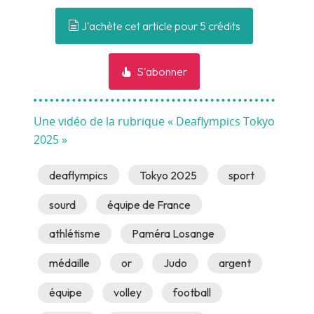
J'achète cet article pour 5 crédits
S'abonner
Une vidéo de la rubrique « Deaflympics Tokyo
2025 »
deaflympics
Tokyo 2025
sport
sourd
équipe de France
athlétisme
Paméra Losange
médaille
or
Judo
argent
équipe
volley
football