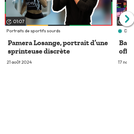
01:07
08:
Portraits de sportifs sourds
Deaf
Pamera Losange, portrait d’une
Badm
sprinteuse discrète
offr
21 août 2024
17 nov. 