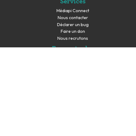
Services
Médiapi Connect
Nous contacter
Déclarer un bug
Faire un don
Nous recrutons
En savoir plus
Espace presse
Partenaires
Les productions de Médiapi sont co-financés par la