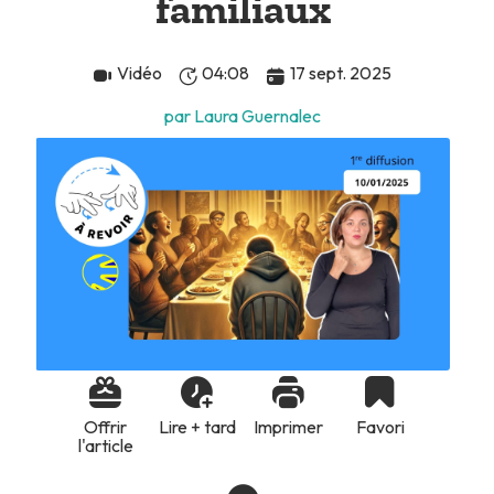
familiaux
Vidéo
04:08
17 sept. 2025
par Laura Guernalec
Offrir
Lire + tard
Imprimer
Favori
l'article