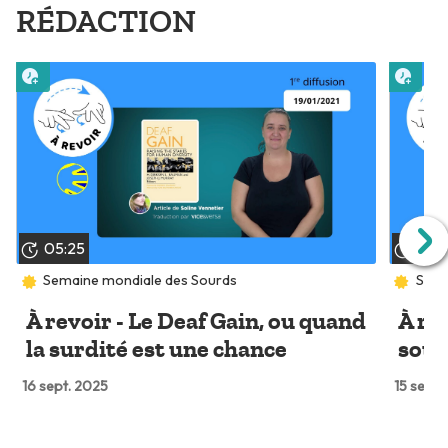
RÉDACTION
Lire plus tard
Lire 
05:25
04:
Semaine mondiale des Sourds
Sema
À revoir - Le Deaf Gain, ou quand
À re
la surdité est une chance
sour
16 sept. 2025
15 sept.