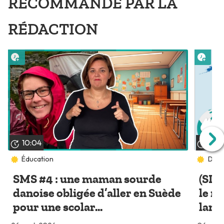
RECOMMANDÉ PAR LA
RÉDACTION
Lire plus tard
Lire 
10:04
06:
Éducation
Deaf
SMS #4 : une maman sourde
(SI)
danoise obligée d’aller en Suède
le m
pour une scolar...
langu