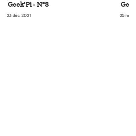
Geek'Pi - N°8
Geek
23 déc. 2021
25 nov. 