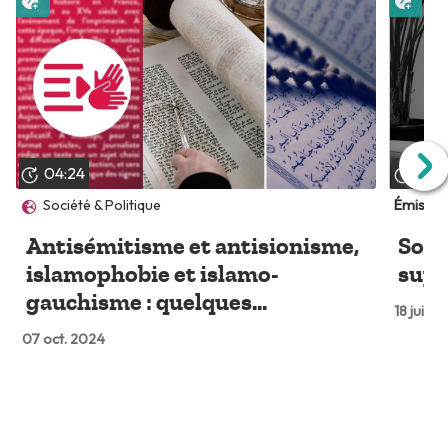
04:24
12:13
Société & Politique
Émissio
Antisémitisme et antisionisme,
Sour
islamophobie et islamo-
supé
gauchisme : quelques...
18 juin 
07 oct. 2024