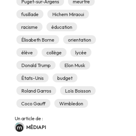
Puget-sur-Argens
meurtre
fusillade
Hichem Miraoui
racisme
éducation
Élisabeth Borne
orientation
élève
collège
lycée
Donald Trump
Elon Musk
États-Unis
budget
Roland Garros
Loïs Boisson
Coco Gauff
Wimbledon
Un article de :
MÉDIAPI