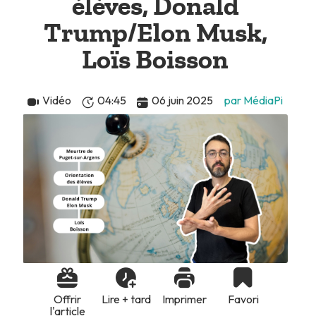
élèves, Donald
Trump/Elon Musk,
Loïs Boisson
Vidéo
04:45
06 juin 2025
par MédiaPi
Offrir
Lire + tard
Imprimer
Favori
l'article