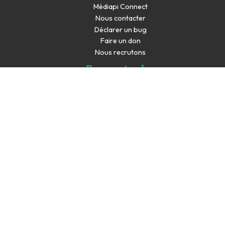
Médiapi Connect
Nous contacter
Déclarer un bug
Faire un don
Nous recrutons
En savoir plus
Espace presse
Partenaires
Les productions de Médiapi sont co-financés par la
Commission européenne de Juin 2023 à Mai 2025 dans le