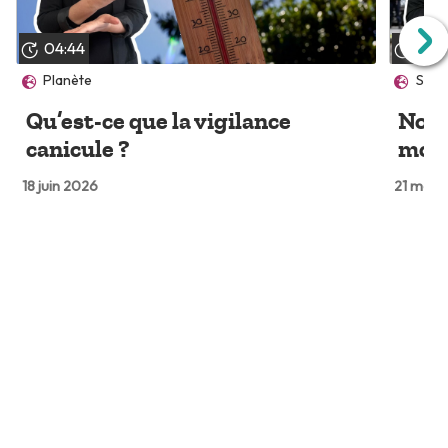
04:44
03:
Planète
Socié
Qu’est-ce que la vigilance
Nouv
canicule ?
modi
18 juin 2026
21 mai 