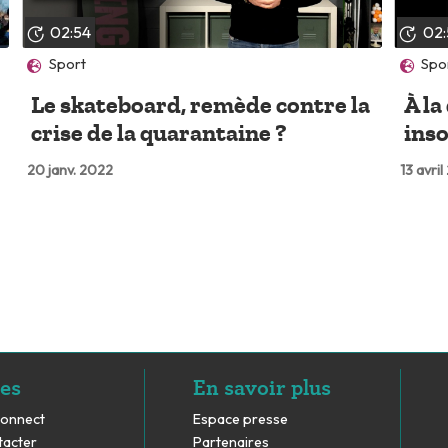
02:54
02:
Sport
Spo
Le skateboard, remède contre la
À la
crise de la quarantaine ?
inso
20 janv. 2022
13 avri
es
En savoir plus
Connect
Espace presse
tacter
Partenaires