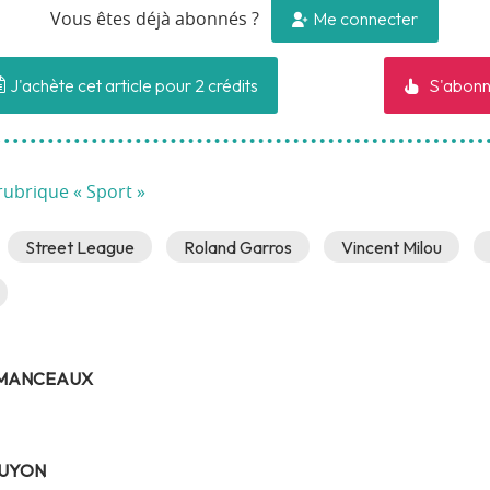
Me connecter
Vous êtes déjà abonnés ?
J'achète cet article pour 2 crédits
S'abonn
rubrique « Sport »
Street League
Roland Garros
Vincent Milou
 MANCEAUX
GUYON