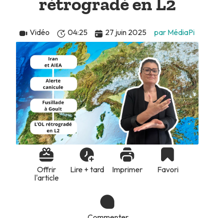
rétrogradé en L2
Vidéo
04:25
27 juin 2025
par MédiaPi
Offrir
Lire + tard
Imprimer
Favori
l'article
Commenter