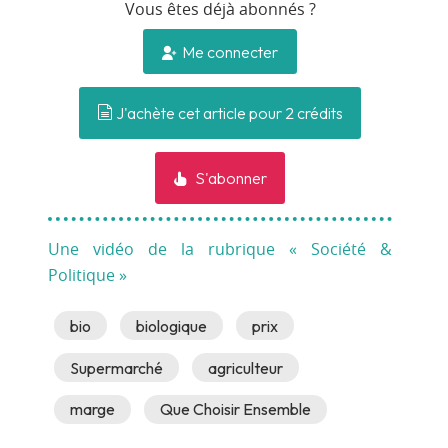
Vous êtes déjà abonnés ?
Me connecter
J'achète cet article pour 2 crédits
S'abonner
Une vidéo de la rubrique « Société &
Politique »
bio
biologique
prix
Supermarché
agriculteur
marge
Que Choisir Ensemble