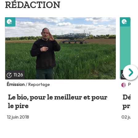
RÉDACTION
Lire plus tard
Lire 
11:26
01:5
Émission
/ Reportage
Plan
Le bio, pour le meilleur et pour
Défi 
le pire
priv
12 juin 2018
02 juin