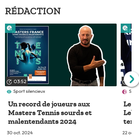
RÉDACTION
Lire plus tard
Lire 
03:52
03:
Sport silencieux
Spor
Un record de joueurs aux
Les f
Masters Tennis sourds et
Lebr
malentendants 2024
tenn
30 oct. 2024
22 oct.