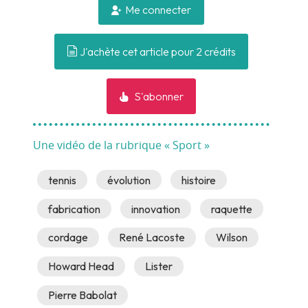
Me connecter
J'achète cet article pour 2 crédits
S'abonner
Une vidéo de la rubrique « Sport »
tennis
évolution
histoire
fabrication
innovation
raquette
cordage
René Lacoste
Wilson
Howard Head
Lister
Pierre Babolat