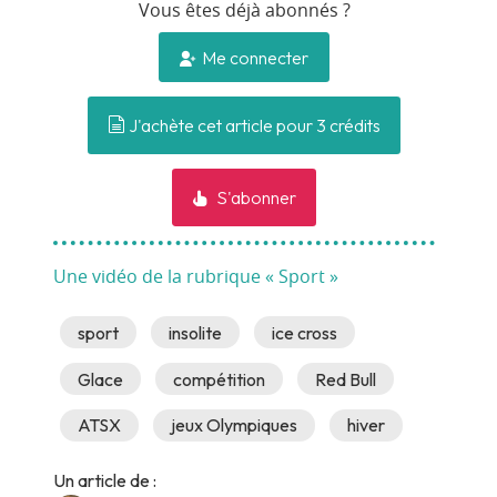
Vous êtes déjà abonnés ?
Me connecter
J'achète cet article pour 3 crédits
S'abonner
Une vidéo de la rubrique « Sport »
sport
insolite
ice cross
Glace
compétition
Red Bull
ATSX
jeux Olympiques
hiver
Un article de :