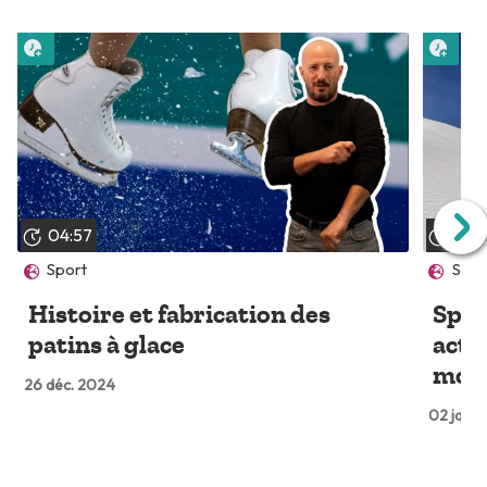
Lire plus tard
Lire 
04:57
04:
Sport
Spor
Histoire et fabrication des
Sport
patins à glace
acti
mon
26 déc. 2024
02 janv.