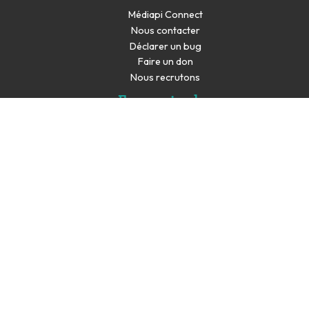
Médiapi Connect
Nous contacter
Déclarer un bug
Faire un don
Nous recrutons
En savoir plus
Espace presse
Partenaires
Les productions de Médiapi sont co-financés par la