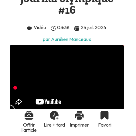
#16
Vidéo
03:38
25 juil. 2024
par Aurélien Manceaux
Offrir
Lire + tard
Imprimer
Favori
l'article