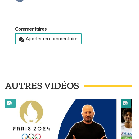
Commentaires
Ajouter un commentaire
AUTRES VIDÉOS
Lire plus tard
Lire 