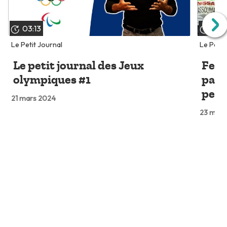
03:13
03:
Le Petit Journal
Le Petit
Le petit journal des Jeux
Fest
olympiques #1
para
petit
21 mars 2024
23 mai 