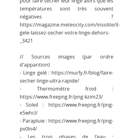
pour faire sécher leur linge alors que les
températures sont très souvent
négatives ?
https://magazine.meteocity.com/insolite/il-
gele-laissez-secher-votre-linge-dehors-
_3421
// Sources images (par ordre
d'apparition)
- Linge gelé : https://murfy.fr/blog/faire-
secher-linge-ultra-rapide/
- Thermomètre froid :
https://www.freepng.fr/png-kzim23/
- Soleil : https://www.freepng.fr/png-
e5whcl/
- Parapluie : https://www.freepng.fr/png-
pv0ln4/
- Les trois phases de l'eau :