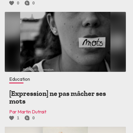
0
0
Education
[Expression] ne pas mâcher ses
mots
Par Martin Dutrait
1
0