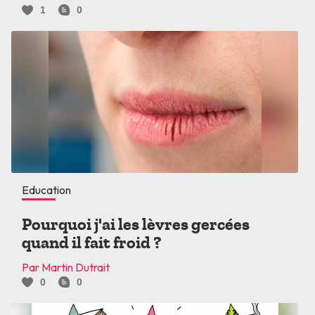
1
0
Education
Pourquoi j'ai les lèvres gercées
quand il fait froid ?
Par Martin Dutrait
0
0