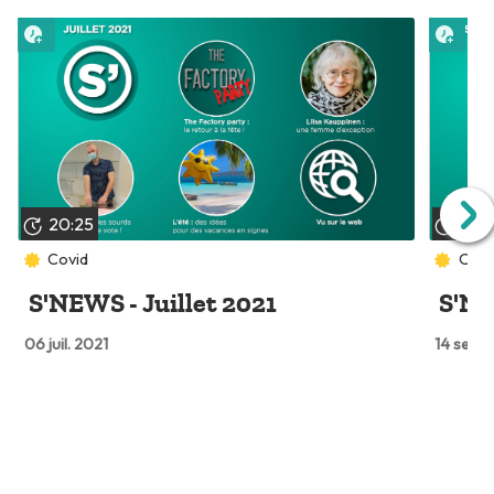
Lire plus tard
Lire 
20:25
20:
Covid
Covi
S'NEWS - Juillet 2021
S'NE
06 juil. 2021
14 sept.