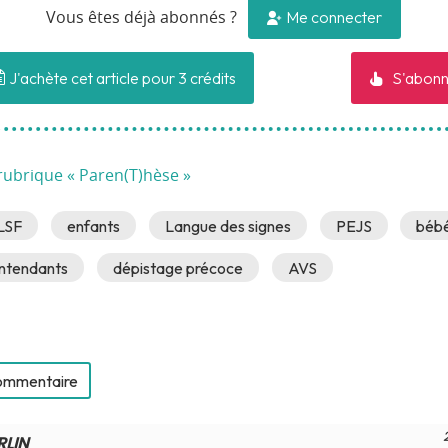
Me connecter
Vous êtes déjà abonnés ?
J'achète cet article pour 3 crédits
S'abonn
rubrique « Paren(T)hèse »
LSF
enfants
Langue des signes
PEJS
béb
ntendants
dépistage précoce
AVS
commentaire
LIN