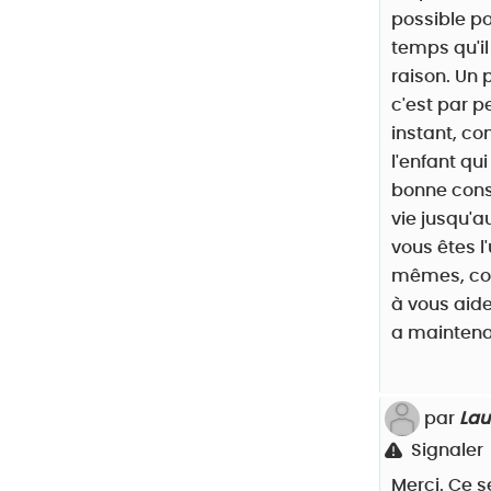
possible po
temps qu'il
raison. Un 
c'est par p
instant, co
l'enfant qu
bonne consc
vie jusqu'a
vous êtes l
mêmes, com
à vous aider
a maintenan
par
Lau
Signaler
Merci. Ce s