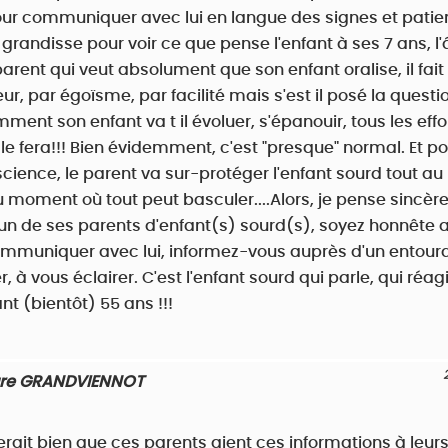
ur communiquer avec lui en langue des signes et patien
 grandisse pour voir ce que pense l'enfant à ses 7 ans, l
parent qui veut absolument que son enfant oralise, il fait 
eur, par égoïsme, par facilité mais s'est il posé la questi
mment son enfant va t il évoluer, s'épanouir, tous les effo
i le fera!!! Bien évidemment, c'est "presque" normal. Et po
ience, le parent va sur-protéger l'enfant sourd tout au
u moment où tout peut basculer....Alors, je pense sincèr
'un de ses parents d'enfant(s) sourd(s), soyez honnête
muniquer avec lui, informez-vous auprès d'un entour
, à vous éclairer. C'est l'enfant sourd qui parle, qui réagit
t (bientôt) 55 ans !!!
re GRANDVIENNOT
erait bien que ces parents aient ces informations à leur