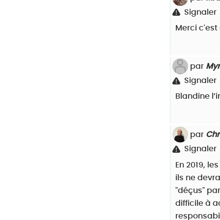
Signaler
Merci c'est c
par
Myr
Signaler
Blandine l’
par
Chr
Signaler
En 2019, le
ils ne devr
"déçus" par
difficile à
responsabil