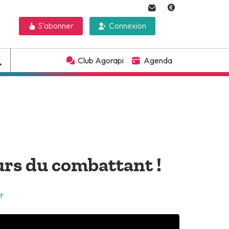
S'abonner
Connexion
Club Agorapi
Agenda
urs du combattant !
r