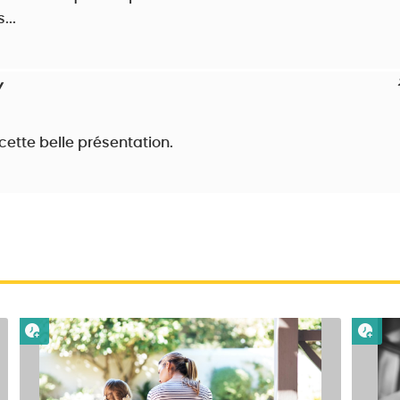
...
W
cette belle présentation.
Lire plus tard
Lire