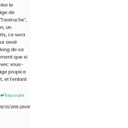
ter le
'âge de
"l'autruche",
on, un
rts, ce sera
ur avoir
 long de sa
ement que si
 avec vous-
age propice
, et l'enfant
Répondre
28/10/2019 22h09
s