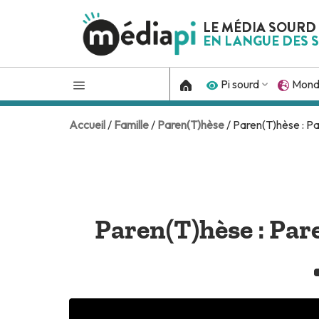
LE MÉDIA SOURD
EN LANGUE DES S
Pi sourd
Mon
Accueil
/
Famille
/
Paren(T)hèse
/ Paren(T)hèse : Pa
Paren(T)hèse : Par