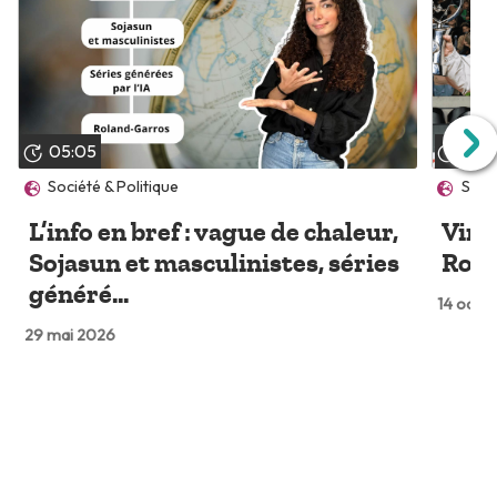
05:05
04:
Société & Politique
Spor
L’info en bref : vague de chaleur,
Vinc
Sojasun et masculinistes, séries
Rola
généré...
14 oct. 
29 mai 2026